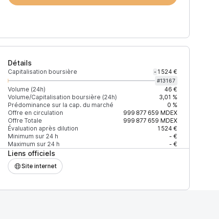
Détails
Capitalisation boursière
1 524 €
-
#
13167
Volume (24h)
46 €
Volume/Capitalisation boursière (24h)
3,01 %
Prédominance sur la cap. du marché
0 %
Offre en circulation
999 877 659
MDEX
Offre Totale
999 877 659
MDEX
Évaluation après dilution
1 524 €
Minimum sur 24 h
- €
Maximum sur 24 h
- €
Liens officiels
Site internet