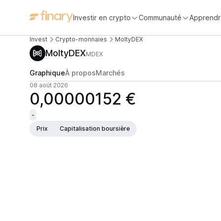
Investir en crypto
Communauté
Apprendr
Invest
Crypto-monnaies
MoltyDEX
MoltyDEX
MDEX
Graphique
À propos
Marchés
08 août 2026
0,00000152 €
-
Prix
Capitalisation boursière