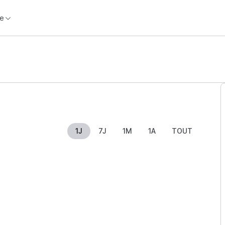
e
1J
7J
1M
1A
TOUT