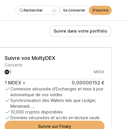
Rechercher
Se connecter
S'inscrire
/
Suivre dans votre portfolio
Suivre vos MoltyDEX
Convertir
MDEX
1
MDEX
=
0,00000152 €
Connexion sécurisée d’Exchanges et mise à jour
automatique de vos soldes
Synchronisation des Wallets tels que Ledger,
Metamask ...
10,000 cryptos disponibles
Données sécurisées et accès en lecture seule
Suivre sur Finary