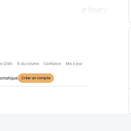
e (24h)
% du volume
Confiance
Mis à jour
tomatique
Créer un compte