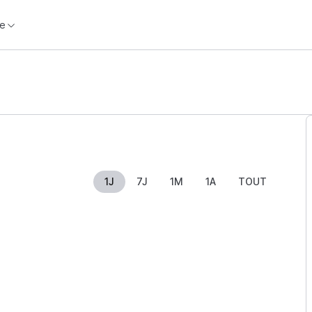
e
1J
7J
1M
1A
TOUT