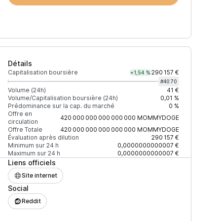
Détails
Capitalisation boursière
290 157 €
+1,54 %
#
4070
Volume (24h)
41 €
Volume/Capitalisation boursière (24h)
0,01 %
Prédominance sur la cap. du marché
0 %
e (24h)
% du volume
Confiance
Mis à jour
Offre en
420 000 000 000 000 000
MOMMYDOGE
circulation
Offre Totale
420 000 000 000 000 000
MOMMYDOGE
Évaluation après dilution
290 157 €
Minimum sur 24 h
0,0000000000007 €
Maximum sur 24 h
0,0000000000007 €
47 $
100 %
Récemment
ÉLEVÉE
Liens officiels
Site internet
Social
Reddit