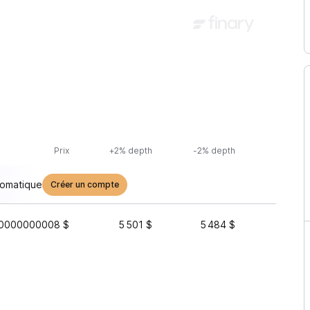
Prix
+2% depth
-2% depth
Volum
tomatique
Créer un compte
0000000008 $
5 501 $
5 484 $