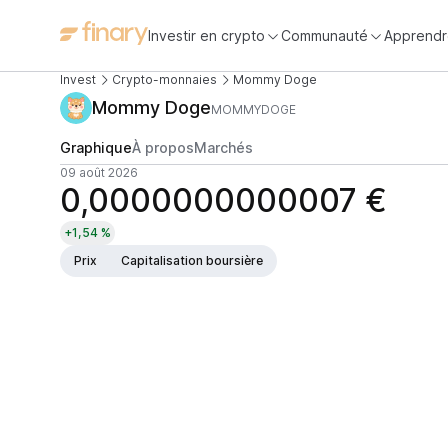
Investir en crypto
Communauté
Apprendr
Invest
Crypto-monnaies
Mommy Doge
Mommy Doge
MOMMYDOGE
Graphique
À propos
Marchés
09 août 2026
0,0000000000007 €
+1,54 %
Prix
Capitalisation boursière