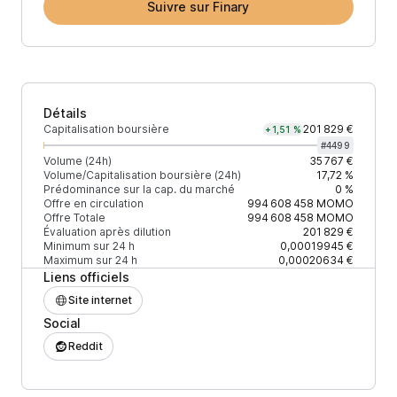
Suivre sur Finary
Détails
Capitalisation boursière
201 829 €
+1,51 %
#
4499
Volume (24h)
35 767 €
Volume/Capitalisation boursière (24h)
17,72 %
Prédominance sur la cap. du marché
0 %
Offre en circulation
994 608 458
MOMO
Offre Totale
994 608 458
MOMO
Évaluation après dilution
201 829 €
Minimum sur 24 h
0,00019945 €
Maximum sur 24 h
0,00020634 €
Liens officiels
Site internet
Social
Reddit