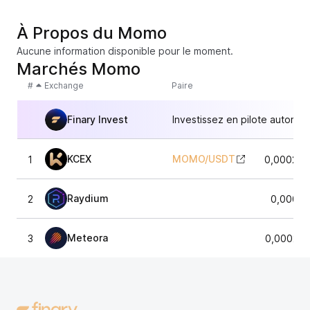
À Propos du Momo
Aucune information disponible pour le moment.
Marchés Momo
#
Exchange
Paire
Finary Invest
Investissez en pilote automat
KCEX
MOMO
/
USDT
1
0,000234
Raydium
2
0,00023
Meteora
3
0,000230