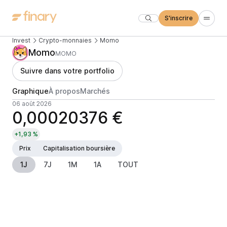
S'inscrire
Invest
Crypto-monnaies
Momo
Momo
MOMO
Suivre dans votre portfolio
Graphique
À propos
Marchés
06 août 2026
0,00020376 €
+1,93 %
Prix
Capitalisation boursière
1J
7J
1M
1A
TOUT