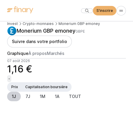
S'inscrire
Invest
Crypto-monnaies
Monerium GBP emoney
Monerium GBP emoney
GBPE
Suivre dans votre portfolio
Graphique
À propos
Marchés
07 août 2026
1,16 €
-
Prix
Capitalisation boursière
1J
7J
1M
1A
TOUT