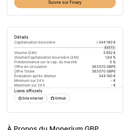
Suivre sur Finary
Détails
Capitalisation boursière
344 180 €
-
#
3970
Volume (24h)
5 652 €
Volume/Capitalisation boursière (24h)
1,64 %
Prédominance sur la cap. du marché
0 %
Offre en circulation
363 570
GBPE
Offre Totale
363 570
GBPE
Évaluation après dilution
344 180 €
Minimum sur 24 h
- €
Maximum sur 24 h
- €
Liens officiels
Site internet
Github
À Propos du Monerium GBP