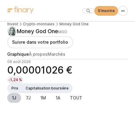
S'inscrire
Invest
Crypto-monnaies
Money God One
Money God One
MGO
Suivre dans votre portfolio
Graphique
À propos
Marchés
08 août 2026
0,00001026 €
-1,24 %
Prix
Capitalisation boursière
1J
7J
1M
1A
TOUT