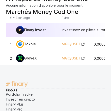
Aucune information disponible pour le moment.
Marchés Money God One
#
Exchange
Paire
Finary Invest
Investissez en pilote automat
Tokpie
MGO
/
USDT
1
0,000011
GroveX
MGO
/
USDT
2
0,000012
PRODUIT
Portfolio Tracker
Investir en crypto
Finary Plus
Finary Pro