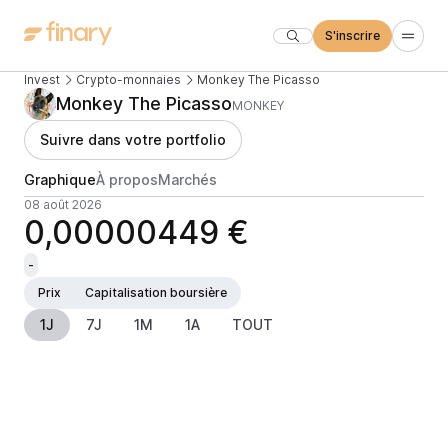
S'inscrire
Invest
Crypto-monnaies
Monkey The Picasso
Monkey The Picasso
MONKEY
Suivre dans votre portfolio
Graphique
À propos
Marchés
08 août 2026
0,00000449 €
-
Prix
Capitalisation boursière
1J
7J
1M
1A
TOUT