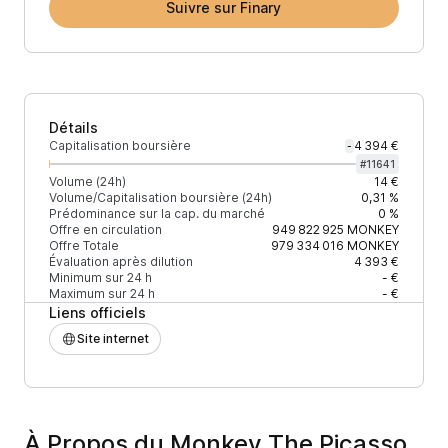
Suivre sur Finary
Détails
Capitalisation boursière
4 394 €
-
#
11641
Volume (24h)
14 €
Volume/Capitalisation boursière (24h)
0,31 %
Prédominance sur la cap. du marché
0 %
Offre en circulation
949 822 925
MONKEY
Offre Totale
979 334 016
MONKEY
Évaluation après dilution
4 393 €
Minimum sur 24 h
- €
Maximum sur 24 h
- €
Liens officiels
Site internet
À Propos du Monkey The Picasso