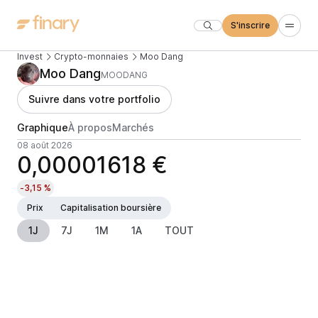
S'inscrire
Invest
Crypto-monnaies
Moo Dang
Moo Dang
MOODANG
Suivre dans votre portfolio
Graphique
À propos
Marchés
08 août 2026
0,00001618 €
-3,15 %
Prix
Capitalisation boursière
1J
7J
1M
1A
TOUT