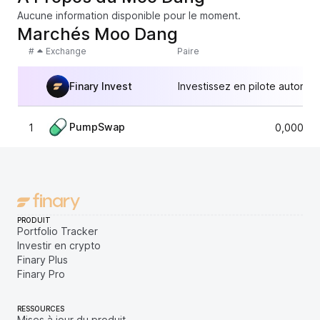
Aucune information disponible pour le moment.
Marchés Moo Dang
#
Exchange
Paire
Finary Invest
Investissez en pilote automat
PumpSwap
1
0,00001
PRODUIT
Portfolio Tracker
Investir en crypto
Finary Plus
Finary Pro
RESSOURCES
Mises à jour du produit