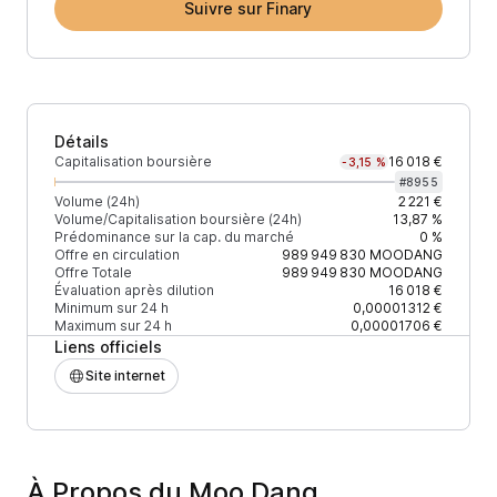
Suivre sur Finary
Détails
Capitalisation boursière
16 018 €
-3,15 %
#
8955
Volume (24h)
2 221 €
Volume/Capitalisation boursière (24h)
13,87 %
Prédominance sur la cap. du marché
0 %
Offre en circulation
989 949 830
MOODANG
Offre Totale
989 949 830
MOODANG
Évaluation après dilution
16 018 €
Minimum sur 24 h
0,00001312 €
Maximum sur 24 h
0,00001706 €
Liens officiels
Site internet
À Propos du Moo Dang