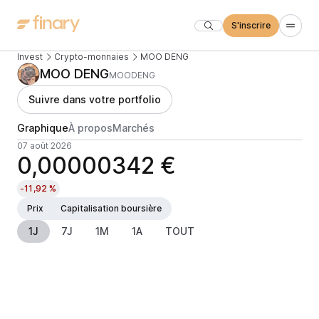
S'inscrire
Invest
Crypto-monnaies
MOO DENG
MOO DENG
MOODENG
Suivre dans votre portfolio
Graphique
À propos
Marchés
07 août 2026
0,00000342 €
-11,92 %
Prix
Capitalisation boursière
1J
7J
1M
1A
TOUT