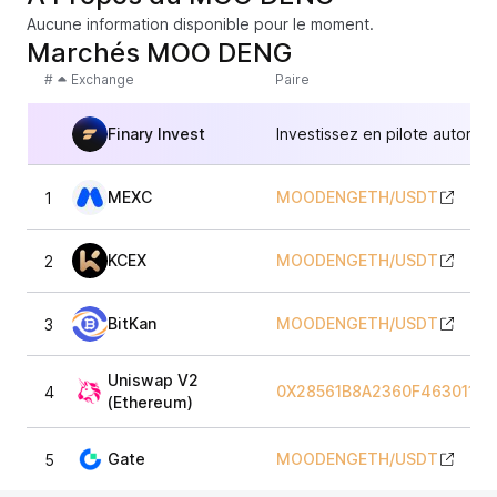
Aucune information disponible pour le moment.
Marchés MOO DENG
#
Exchange
Paire
Finary Invest
Investissez en pilote automat
MEXC
MOODENGETH
/
USDT
1
KCEX
MOODENGETH
/
USDT
2
BitKan
MOODENGETH
/
USDT
3
Uniswap V2
0X28561B8A2360F463011C
4
(Ethereum)
Gate
MOODENGETH
/
USDT
5