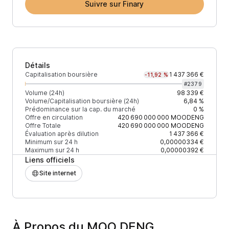
Suivre sur Finary
Détails
Capitalisation boursière
1 437 366 €
-11,92 %
#
2379
Volume (24h)
98 339 €
Volume/Capitalisation boursière (24h)
6,84 %
Prédominance sur la cap. du marché
0 %
Offre en circulation
420 690 000 000
MOODENG
Offre Totale
420 690 000 000
MOODENG
Évaluation après dilution
1 437 366 €
Minimum sur 24 h
0,00000334 €
Maximum sur 24 h
0,00000392 €
Liens officiels
Site internet
À Propos du MOO DENG