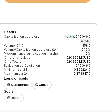
Détails
Capitalisation boursière
540 046 €
+0,15 %
#
3347
Volume (24h)
558 €
Volume/Capitalisation boursière (24h)
0,10 %
Prédominance sur la cap. du marché
0 %
Prix
+2% depth
Offre en circulation
620 326
MCUSD
Offre Totale
620 326
MCUSD
Évaluation après dilution
540 046 €
Minimum sur 24 h
0,859224 €
Maximum sur 24 h
0,873847 €
Liens officiels
1C6BD31C854EDBC3
1,005 $
1 527 $
Site internet
Github
Social
977EE1504AC07568
0,998152 $
5 848 $
Reddit