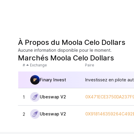
À Propos du Moola Celo Dollars
Aucune information disponible pour le moment.
Marchés Moola Celo Dollars
#
Exchange
Paire
Finary Invest
Investissez en pilote au
Ubeswap V2
0X471ECE3750DA237F
1
Ubeswap V2
0X918146359264C492
2