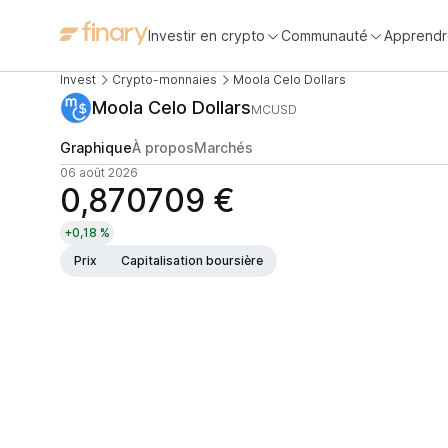
Investir en crypto
Communauté
Apprendr
Invest
Crypto-monnaies
Moola Celo Dollars
Moola Celo Dollars
MCUSD
Graphique
À propos
Marchés
06 août 2026
0,870709 €
+0,18 %
Prix
Capitalisation boursière