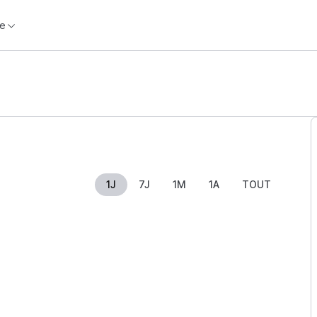
e
1J
7J
1M
1A
TOUT