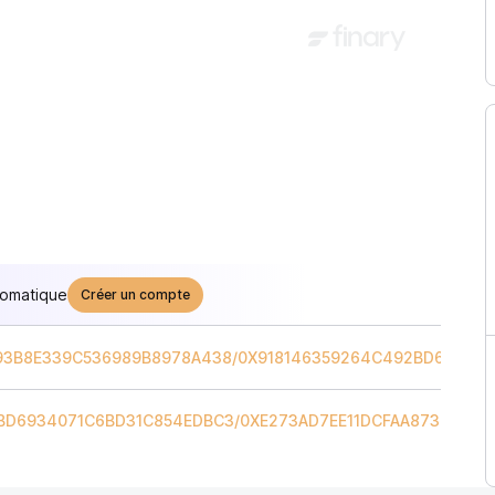
tomatique
Créer un compte
93B8E339C536989B8978A438
/
0X918146359264C492BD693407
BD6934071C6BD31C854EDBC3
/
0XE273AD7EE11DCFAA87383AD5