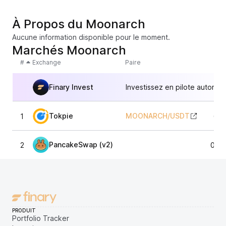
À Propos du Moonarch
Aucune information disponible pour le moment.
Marchés Moonarch
#
Exchange
Paire
Finary Invest
Investissez en pilote automat
Tokpie
MOONARCH
/
USDT
1
0,0
PancakeSwap (v2)
2
0,0
PRODUIT
Portfolio Tracker