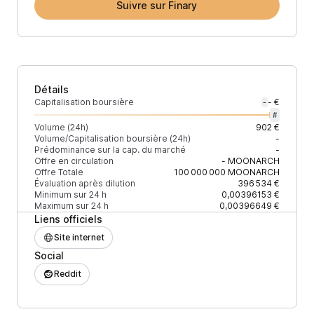
Suivre sur Finary
Détails
Capitalisation boursière
- €
-
#
Volume (24h)
902 €
Volume/Capitalisation boursière (24h)
-
Prédominance sur la cap. du marché
-
Offre en circulation
-
MOONARCH
Offre Totale
100 000 000
MOONARCH
Évaluation après dilution
396 534 €
Minimum sur 24 h
0,00396153 €
Maximum sur 24 h
0,00396649 €
Liens officiels
Site internet
Social
Reddit