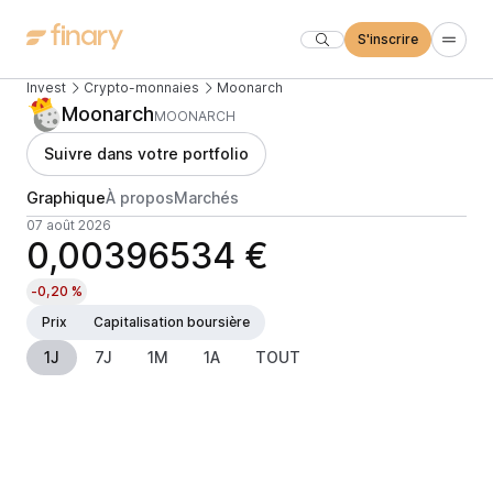
S'inscrire
Invest
Crypto-monnaies
Moonarch
Moonarch
MOONARCH
Suivre dans votre portfolio
Graphique
À propos
Marchés
07 août 2026
0,00396534 €
-0,20 %
Prix
Capitalisation boursière
1J
7J
1M
1A
TOUT