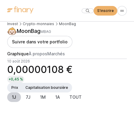
S'inscrire
Invest
Crypto-monnaies
MoonBag
MoonBag
MBAG
Suivre dans votre portfolio
Graphique
À propos
Marchés
10 août 2026
0,00000108 €
+0,45 %
Prix
Capitalisation boursière
1J
7J
1M
1A
TOUT