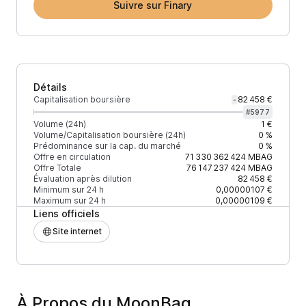
Suivre sur Finary
Détails
Capitalisation boursière
82 458 €
-
#
5977
Volume (24h)
1 €
Volume/Capitalisation boursière (24h)
0 %
Prédominance sur la cap. du marché
0 %
Offre en circulation
71 330 362 424
MBAG
Offre Totale
76 147 237 424
MBAG
Évaluation après dilution
82 458 €
Minimum sur 24 h
0,00000107 €
Maximum sur 24 h
0,00000109 €
Liens officiels
Site internet
À Propos du MoonBag