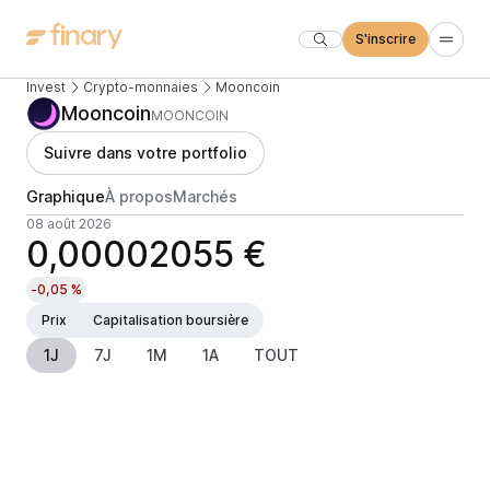
S'inscrire
Invest
Crypto-monnaies
Mooncoin
Mooncoin
MOONCOIN
Suivre dans votre portfolio
Graphique
À propos
Marchés
08 août 2026
0,00002055 €
-0,05 %
Prix
Capitalisation boursière
1J
7J
1M
1A
TOUT