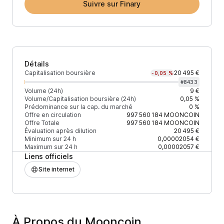
Suivre sur Finary
Détails
Capitalisation boursière
20 495 €
-0,05 %
#
8433
Volume (24h)
9 €
Volume/Capitalisation boursière (24h)
0,05 %
Prédominance sur la cap. du marché
0 %
Offre en circulation
997 560 184
MOONCOIN
Offre Totale
997 560 184
MOONCOIN
Évaluation après dilution
20 495 €
Minimum sur 24 h
0,00002054 €
Maximum sur 24 h
0,00002057 €
Liens officiels
Site internet
À Propos du Mooncoin