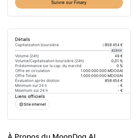
Suivre sur Finary
Détails
Capitalisation boursière
858 454 €
-
#
2844
Volume (24h)
49 €
Volume/Capitalisation boursière (24h)
0,01 %
Prédominance sur la cap. du marché
0 %
Offre en circulation
1 000 000 000
MDOGAI
Offre Totale
1 000 000 000
MDOGAI
Évaluation après dilution
858 454 €
Minimum sur 24 h
- €
Maximum sur 24 h
- €
Liens officiels
Site internet
À Propos du MoonDog AI