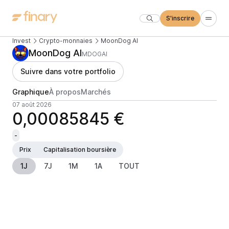
S'inscrire
Invest
Crypto-monnaies
MoonDog AI
MoonDog AI
MDOGAI
Suivre dans votre portfolio
Graphique
À propos
Marchés
07 août 2026
0,00085845 €
-
Prix
Capitalisation boursière
1J
7J
1M
1A
TOUT