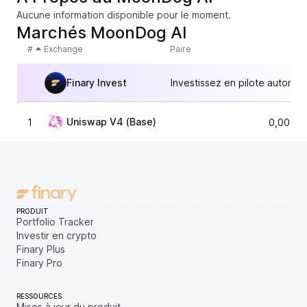
Aucune information disponible pour le moment.
Marchés MoonDog AI
#
Exchange
Paire
Finary Invest
Investissez en pilote automat
Uniswap V4 (Base)
1
0,00098
PRODUIT
Portfolio Tracker
Investir en crypto
Finary Plus
Finary Pro
RESSOURCES
Mises à jour du produit