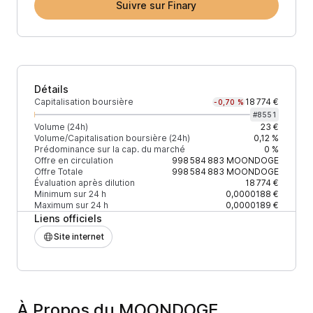
Suivre sur Finary
Détails
Capitalisation boursière
18 774 €
-0,70 %
#
8551
Volume (24h)
23 €
Volume/Capitalisation boursière (24h)
0,12 %
Prédominance sur la cap. du marché
0 %
Offre en circulation
998 584 883
MOONDOGE
Offre Totale
998 584 883
MOONDOGE
Évaluation après dilution
18 774 €
Minimum sur 24 h
0,0000188 €
Maximum sur 24 h
0,0000189 €
Liens officiels
Site internet
À Propos du MOONDOGE