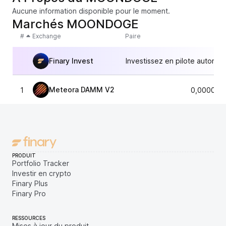
Aucune information disponible pour le moment.
Marchés MOONDOGE
#
Exchange
Paire
Finary Invest
Investissez en pilote automat
Meteora DAMM V2
1
0,000021
PRODUIT
Portfolio Tracker
Investir en crypto
Finary Plus
Finary Pro
RESSOURCES
Mises à jour du produit