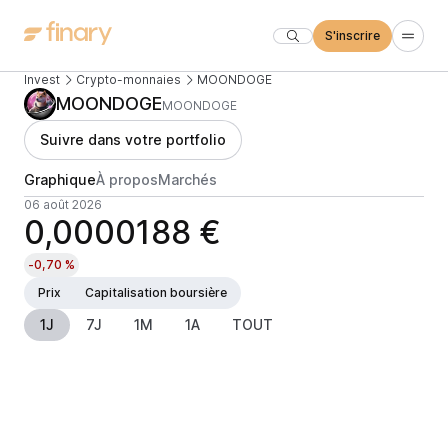
S'inscrire
Invest
Crypto-monnaies
MOONDOGE
MOONDOGE
MOONDOGE
Suivre dans votre portfolio
Graphique
À propos
Marchés
06 août 2026
0,0000188 €
-0,70 %
Prix
Capitalisation boursière
1J
7J
1M
1A
TOUT