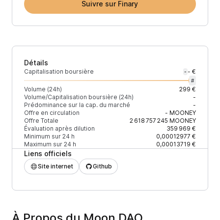
Suivre sur Finary
Détails
Capitalisation boursière
- €
-
#
Volume (24h)
299 €
Volume/Capitalisation boursière (24h)
-
Prédominance sur la cap. du marché
-
Offre en circulation
-
MOONEY
Offre Totale
2 618 757 245
MOONEY
Évaluation après dilution
359 969 €
Minimum sur 24 h
0,00012977 €
Maximum sur 24 h
0,00013719 €
Liens officiels
Site internet
Github
À Propos du Moon DAO