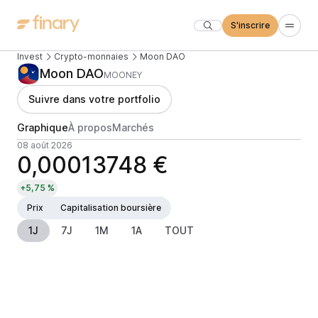
S'inscrire
Invest
Crypto-monnaies
Moon DAO
Moon DAO
MOONEY
Suivre dans votre portfolio
Graphique
À propos
Marchés
08 août 2026
0,00013748 €
+5,75 %
Prix
Capitalisation boursière
1J
7J
1M
1A
TOUT