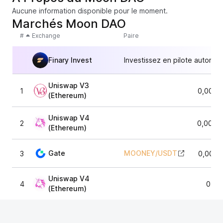
Aucune information disponible pour le moment.
Marchés Moon DAO
#
Exchange
Paire
Finary Invest
Investissez en pilote automat
Uniswap V3
1
0,0001
(Ethereum)
Uniswap V4
2
0,0001
(Ethereum)
Gate
MOONEY
/
USDT
3
0,0001
Uniswap V4
4
0,00
(Ethereum)