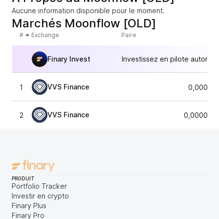
Aucune information disponible pour le moment.
Marchés Moonflow [OLD]
#
Exchange
Paire
Finary Invest
Investissez en pilote automat
VVS Finance
1
0,00001
VVS Finance
2
0,0000186
PRODUIT
Portfolio Tracker
Investir en crypto
Finary Plus
Finary Pro