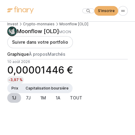
S'inscrire
Invest
Crypto-monnaies
Moonflow [OLD]
Moonflow [OLD]
MOON
Suivre dans votre portfolio
Graphique
À propos
Marchés
10 août 2026
0,00001446 €
-3,97 %
Prix
Capitalisation boursière
1J
7J
1M
1A
TOUT