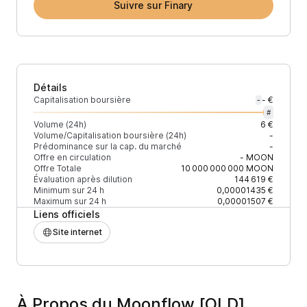
Suivre sur Finary
Détails
Capitalisation boursière
- €
-
#
Volume (24h)
6 €
Volume/Capitalisation boursière (24h)
-
Prédominance sur la cap. du marché
-
Offre en circulation
-
MOON
Offre Totale
10 000 000 000
MOON
Évaluation après dilution
144 619 €
Minimum sur 24 h
0,00001435 €
Maximum sur 24 h
0,00001507 €
Liens officiels
Site internet
À Propos du Moonflow [OLD]