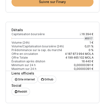
Suivre sur Finary
Détails
Capitalisation boursière
16 394 €
-
#
8917
Volume (24h)
1 €
Volume/Capitalisation boursière (24h)
0,01 %
Prédominance sur la cap. du marché
0 %
Offre en circulation
4 187 873 994
MOLA
Offre Totale
4 199 465 102
MOLA
Évaluation après dilution
16 440 €
Minimum sur 24 h
0,00000391 €
Maximum sur 24 h
0,00000391 €
Liens officiels
Site internet
Github
Social
Reddit