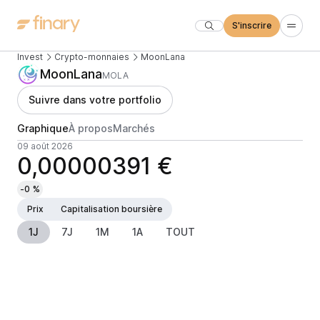
S'inscrire
Invest
Crypto-monnaies
MoonLana
MoonLana
MOLA
Suivre dans votre portfolio
Graphique
À propos
Marchés
09 août 2026
0,00000391 €
-0 %
Prix
Capitalisation boursière
1J
7J
1M
1A
TOUT