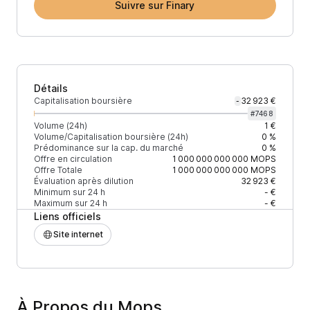
Suivre sur Finary
Détails
Capitalisation boursière
32 923 €
-
#
7468
Volume (24h)
1 €
Volume/Capitalisation boursière (24h)
0 %
Prédominance sur la cap. du marché
0 %
Offre en circulation
1 000 000 000 000
MOPS
Offre Totale
1 000 000 000 000
MOPS
Évaluation après dilution
32 923 €
Minimum sur 24 h
- €
Maximum sur 24 h
- €
Liens officiels
Site internet
À Propos du Mops