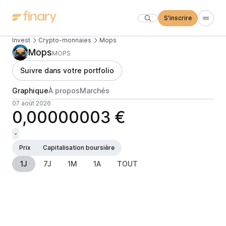
S'inscrire
Invest
Crypto-monnaies
Mops
Mops
MOPS
Suivre dans votre portfolio
Graphique
À propos
Marchés
07 août 2026
0,00000003 €
-
Prix
Capitalisation boursière
1J
7J
1M
1A
TOUT