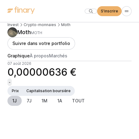
S'inscrire
Invest
Crypto-monnaies
Moth
Moth
MOTH
Suivre dans votre portfolio
Graphique
À propos
Marchés
07 août 2026
0,00000636 €
-
Prix
Capitalisation boursière
1J
7J
1M
1A
TOUT