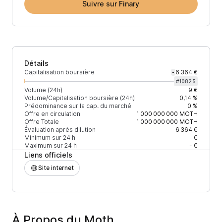
Suivre sur Finary
Détails
Capitalisation boursière
6 364 €
-
#
10825
Volume (24h)
9 €
Volume/Capitalisation boursière (24h)
0,14 %
Prédominance sur la cap. du marché
0 %
Offre en circulation
1 000 000 000
MOTH
Offre Totale
1 000 000 000
MOTH
Évaluation après dilution
6 364 €
Minimum sur 24 h
- €
Maximum sur 24 h
- €
Liens officiels
Site internet
À Propos du Moth