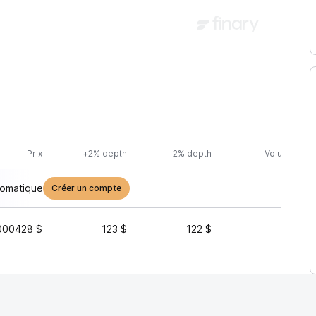
Prix
+2% depth
-2% depth
Volume (24h
tomatique
Créer un compte
000428 $
123 $
122 $
1 