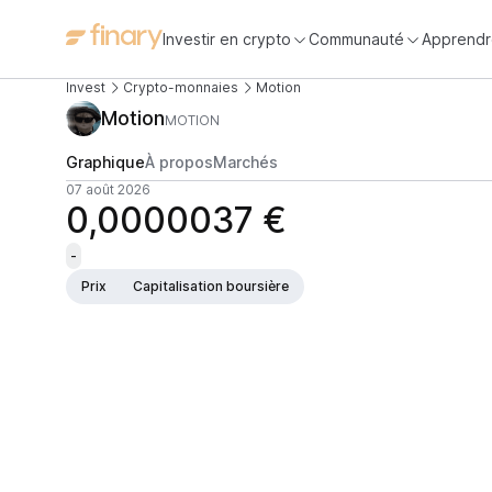
Investir en crypto
Communauté
Apprendr
Invest
Crypto-monnaies
Motion
Motion
MOTION
Graphique
À propos
Marchés
07 août 2026
0,0000037 €
-
Prix
Capitalisation boursière