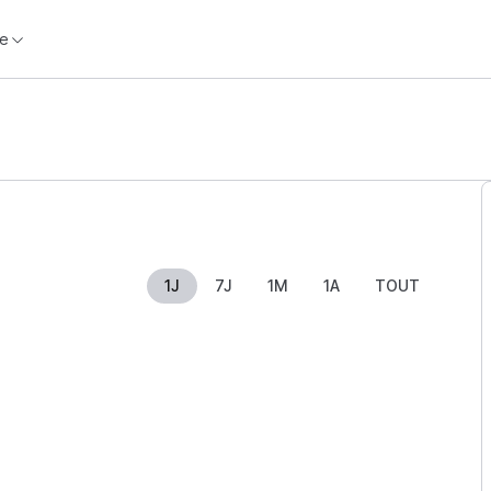
e
1J
7J
1M
1A
TOUT