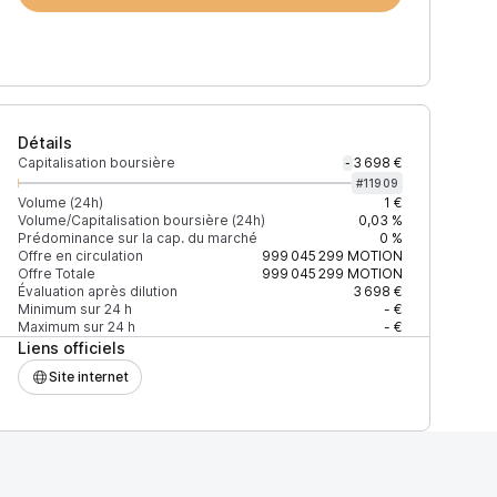
Détails
Capitalisation boursière
3 698 €
-
#
11909
Volume (24h)
1 €
Volume/Capitalisation boursière (24h)
0,03 %
Prédominance sur la cap. du marché
0 %
)
% du volume
Confiance
Mis à jour
Offre en circulation
999 045 299
MOTION
Offre Totale
999 045 299
MOTION
Évaluation après dilution
3 698 €
Minimum sur 24 h
- €
Maximum sur 24 h
- €
Liens officiels
$
100 %
Récemment
ÉLEVÉE
Site internet