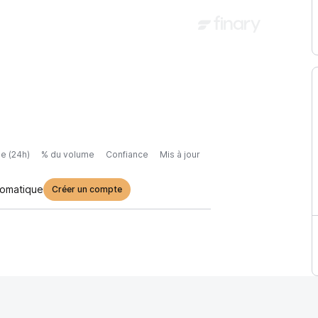
e (24h)
% du volume
Confiance
Mis à jour
tomatique
Créer un compte