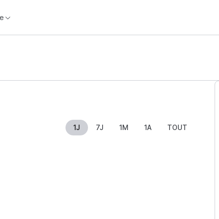
e
1J
7J
1M
1A
TOUT