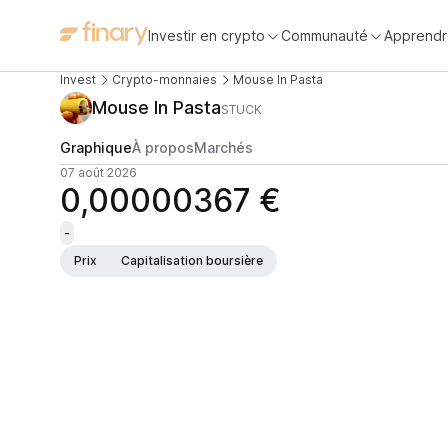
Investir en crypto
Communauté
Apprendr
Invest
Crypto-monnaies
Mouse In Pasta
Mouse In Pasta
STUCK
Graphique
À propos
Marchés
07 août 2026
0,00000367 €
-
Prix
Capitalisation boursière