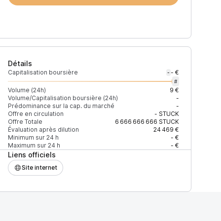
Détails
Capitalisation boursière
- €
-
#
Volume (24h)
9 €
Volume/Capitalisation boursière (24h)
-
Prédominance sur la cap. du marché
-
Offre en circulation
-
STUCK
Offre Totale
6 666 666 666
STUCK
Évaluation après dilution
24 469 €
Minimum sur 24 h
- €
Maximum sur 24 h
- €
Liens officiels
Site internet