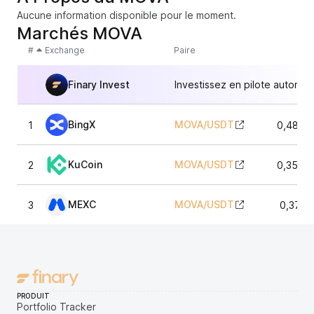
Aucune information disponible pour le moment.
Marchés MOVA
#
Exchange
Paire
Finary Invest
Investissez en pilote automat
BingX
MOVA
/
USDT
1
0,4881
KuCoin
MOVA
/
USDT
2
0,3578
MEXC
MOVA
/
USDT
3
0,3713
PRODUIT
Portfolio Tracker