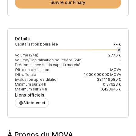
Suivre sur Finary
Détails
Capitalisation boursière
- €
-
#
Volume (24h)
2 776 €
Volume/Capitalisation boursière (24h)
-
Prédominance sur la cap. du marché
-
Offre en circulation
-
MOVA
Offre Totale
1 000 000 000
MOVA
Évaluation après dilution
381 116 580 €
Minimum sur 24 h
0,37628 €
Maximum sur 24 h
0,423945 €
Liens officiels
Site internet
À Propos du MOVA