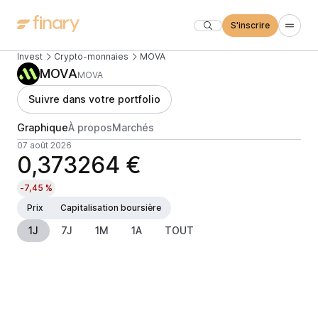
S'inscrire
Invest
Crypto-monnaies
MOVA
MOVA
MOVA
Suivre dans votre portfolio
Graphique
À propos
Marchés
07 août 2026
0,373264 €
-7,45 %
Prix
Capitalisation boursière
1J
7J
1M
1A
TOUT