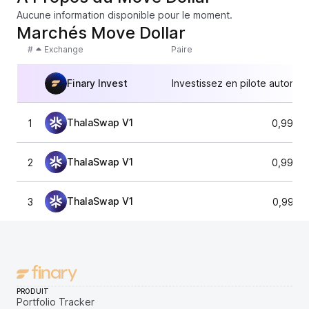
Aucune information disponible pour le moment.
Marchés Move Dollar
#
Exchange
Paire
Finary Invest
Investissez en pilote automat
ThalaSwap V1
1
0,9951
ThalaSwap V1
2
0,9949
ThalaSwap V1
3
0,9967
PRODUIT
Portfolio Tracker