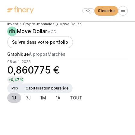
S'inscrire
Invest
Crypto-monnaies
Move Dollar
Move Dollar
MOD
Suivre dans votre portfolio
Graphique
À propos
Marchés
08 août 2026
0,860775 €
+0,47 %
Prix
Capitalisation boursière
1J
7J
1M
1A
TOUT