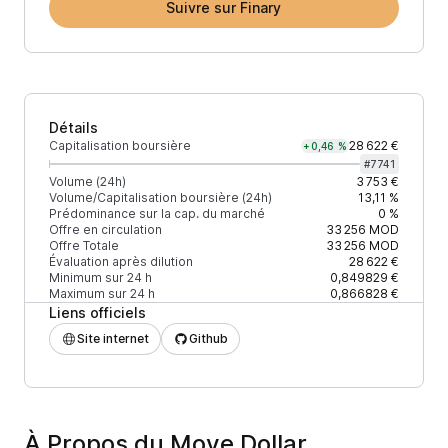
Suivre sur Finary
Détails
Capitalisation boursière
28 622 €
+0,46 %
#
7741
Volume (24h)
3 753 €
Volume/Capitalisation boursière (24h)
13,11 %
Prédominance sur la cap. du marché
0 %
Offre en circulation
33 256
MOD
Offre Totale
33 256
MOD
Évaluation après dilution
28 622 €
Minimum sur 24 h
0,849829 €
Maximum sur 24 h
0,866828 €
Liens officiels
Site internet
Github
À Propos du Move Dollar