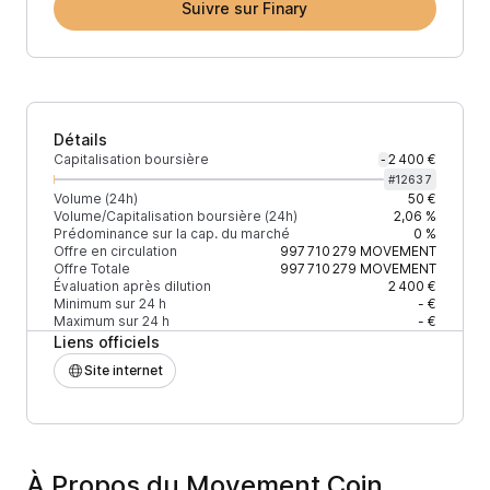
Suivre sur Finary
Détails
Capitalisation boursière
2 400 €
-
#
12637
Volume (24h)
50 €
Volume/Capitalisation boursière (24h)
2,06 %
Prédominance sur la cap. du marché
0 %
Offre en circulation
997 710 279
MOVEMENT
Offre Totale
997 710 279
MOVEMENT
Évaluation après dilution
2 400 €
Minimum sur 24 h
- €
Maximum sur 24 h
- €
Liens officiels
Site internet
À Propos du Movement Coin