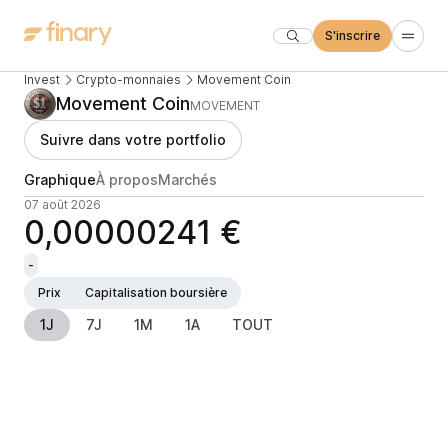
S'inscrire
Invest
Crypto-monnaies
Movement Coin
Movement Coin
MOVEMENT
Suivre dans votre portfolio
Graphique
À propos
Marchés
07 août 2026
0,00000241 €
-
Prix
Capitalisation boursière
1J
7J
1M
1A
TOUT