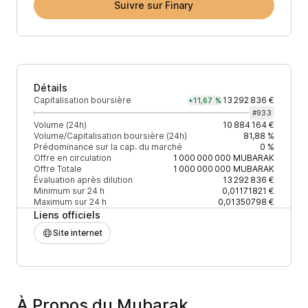
Suivre sur Finary
Détails
Capitalisation boursière
13 292 836 €
+11,67 %
#
933
Volume (24h)
10 884 164 €
Volume/Capitalisation boursière (24h)
81,88 %
Prédominance sur la cap. du marché
0 %
Offre en circulation
1 000 000 000
MUBARAK
Offre Totale
1 000 000 000
MUBARAK
Évaluation après dilution
13 292 836 €
Minimum sur 24 h
0,01171821 €
Maximum sur 24 h
0,01350798 €
Liens officiels
Site internet
À Propos du Mubarak