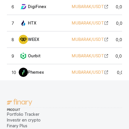
DigiFinex
MUBARAK
/
USDT
6
0,015
HTX
MUBARAK
/
USDT
7
0,015
WEEX
MUBARAK
/
USDT
8
0,015
Ourbit
MUBARAK
/
USDT
9
0,015
Phemex
MUBARAK
/
USDT
10
0,015
PRODUIT
Portfolio Tracker
Investir en crypto
Finary Plus