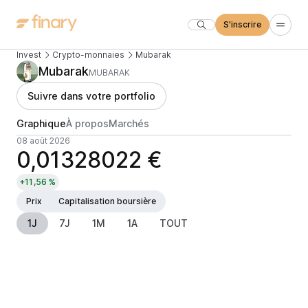
S'inscrire
Invest
Crypto-monnaies
Mubarak
Mubarak
MUBARAK
Suivre dans votre portfolio
Graphique
À propos
Marchés
08 août 2026
0,01328022 €
+11,56 %
Prix
Capitalisation boursière
1J
7J
1M
1A
TOUT