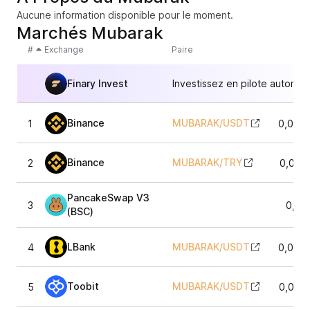
Aucune information disponible pour le moment.
Marchés Mubarak
#
Exchange
Paire
Finary Invest
Investissez en pilote automat
Binance
MUBARAK
/
USDT
1
0,015
Binance
MUBARAK
/
TRY
2
0,015
PancakeSwap V3
3
0,01
(BSC)
LBank
MUBARAK
/
USDT
4
0,015
Toobit
MUBARAK
/
USDT
5
0,015