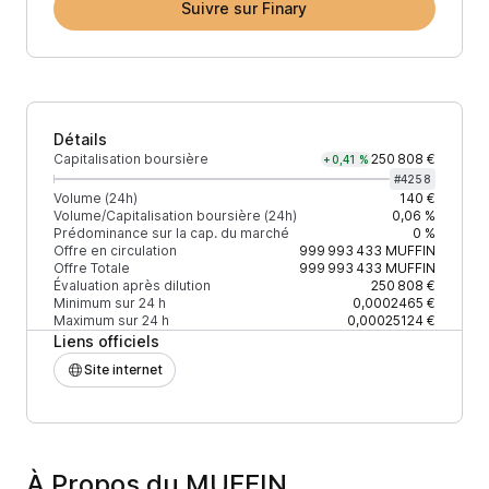
Suivre sur Finary
Détails
Capitalisation boursière
250 808 €
+0,41 %
#
4258
Volume (24h)
140 €
Volume/Capitalisation boursière (24h)
0,06 %
Prédominance sur la cap. du marché
0 %
Offre en circulation
999 993 433
MUFFIN
Offre Totale
999 993 433
MUFFIN
Évaluation après dilution
250 808 €
Minimum sur 24 h
0,0002465 €
Maximum sur 24 h
0,00025124 €
Liens officiels
Site internet
À Propos du MUFFIN