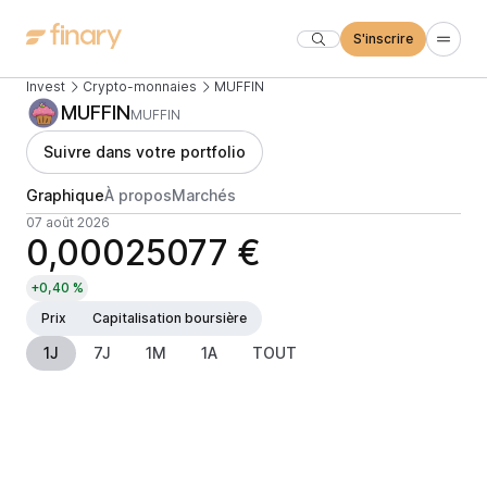
S'inscrire
Invest
Crypto-monnaies
MUFFIN
MUFFIN
MUFFIN
Suivre dans votre portfolio
Graphique
À propos
Marchés
07 août 2026
0,00025077 €
+0,40 %
Prix
Capitalisation boursière
1J
7J
1M
1A
TOUT