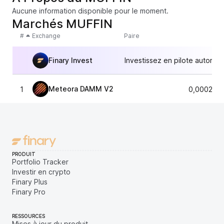
Aucune information disponible pour le moment.
Marchés MUFFIN
#
Exchange
Paire
Finary Invest
Investissez en pilote automat
Meteora DAMM V2
1
0,000289
PRODUIT
Portfolio Tracker
Investir en crypto
Finary Plus
Finary Pro
RESSOURCES
Mises à jour du produit