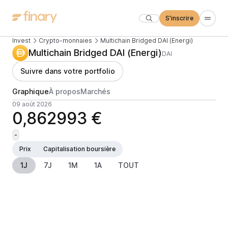
S'inscrire
Invest
Crypto-monnaies
Multichain Bridged DAI (Energi)
Multichain Bridged DAI (Energi)
DAI
Suivre dans votre portfolio
Graphique
À propos
Marchés
09 août 2026
0,862993 €
-
Prix
Capitalisation boursière
1J
7J
1M
1A
TOUT