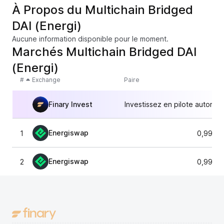
À Propos du Multichain Bridged
DAI (Energi)
Aucune information disponible pour le moment.
Marchés Multichain Bridged DAI
(Energi)
#
Exchange
Paire
Finary Invest
Investissez en pilote automat
Energiswap
1
0,9973
Energiswap
2
0,9973