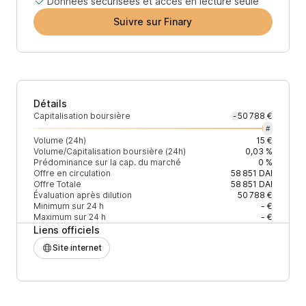
Données sécurisées et accès en lecture seule
Suivre sur Finary
Détails
Capitalisation boursière
50 788 €
-
#
Volume (24h)
15 €
Volume/Capitalisation boursière (24h)
0,03 %
Prédominance sur la cap. du marché
0 %
Offre en circulation
58 851
DAI
Offre Totale
58 851
DAI
Évaluation après dilution
50 788 €
Minimum sur 24 h
- €
Maximum sur 24 h
- €
Liens officiels
Site internet