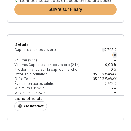
Données sécurisées et accès en lecture seule
Suivre sur Finary
Détails
Capitalisation boursière
2 742 €
-
#
Volume (24h)
1 €
Volume/Capitalisation boursière (24h)
0,03 %
Prédominance sur la cap. du marché
0 %
Offre en circulation
35 133
WAVAX
Offre Totale
35 133
WAVAX
Évaluation après dilution
2 742 €
Minimum sur 24 h
- €
Maximum sur 24 h
- €
Liens officiels
Site internet