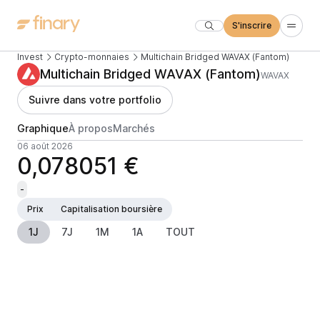
S'inscrire
Invest
Crypto-monnaies
Multichain Bridged WAVAX (Fantom)
Multichain Bridged WAVAX (Fantom)
WAVAX
Suivre dans votre portfolio
Graphique
À propos
Marchés
06 août 2026
0,078051 €
-
Prix
Capitalisation boursière
1J
7J
1M
1A
TOUT