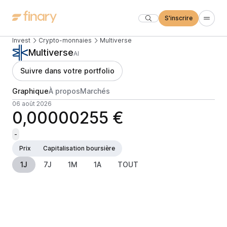
S'inscrire
Invest
Crypto-monnaies
Multiverse
Multiverse
AI
Suivre dans votre portfolio
Graphique
À propos
Marchés
06 août 2026
0,00000255 €
-
Prix
Capitalisation boursière
1J
7J
1M
1A
TOUT