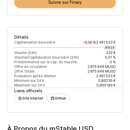
Suivre sur Finary
Détails
Capitalisation boursière
2 481 533 €
-0,39 %
#
1928
Volume (24h)
232 €
Volume/Capitalisation boursière (24h)
0,01 %
Prédominance sur la cap. du marché
0 %
Offre en circulation
2 875 949
MUSD
Offre Totale
2 875 949
MUSD
Évaluation après dilution
2 481 533 €
Minimum sur 24 h
0,86236 €
Maximum sur 24 h
0,865189 €
Liens officiels
Site internet
Github
À Propos du mStable USD