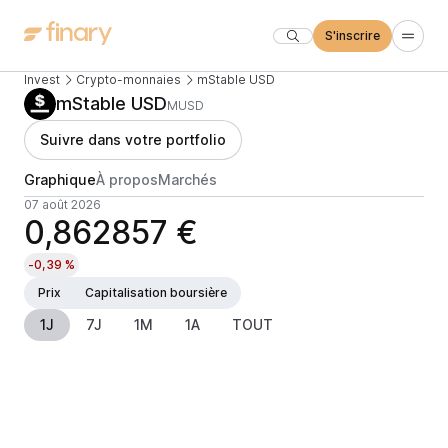
S'inscrire
Invest
Crypto-monnaies
mStable USD
mStable USD
MUSD
Suivre dans votre portfolio
Graphique
À propos
Marchés
07 août 2026
0,862857 €
-0,39 %
Prix
Capitalisation boursière
1J
7J
1M
1A
TOUT