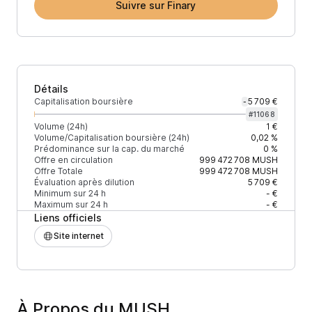
Suivre sur Finary
Détails
Capitalisation boursière
5 709 €
-
#
11068
Volume (24h)
1 €
Volume/Capitalisation boursière (24h)
0,02 %
Prédominance sur la cap. du marché
0 %
Offre en circulation
999 472 708
MUSH
Offre Totale
999 472 708
MUSH
Évaluation après dilution
5 709 €
Minimum sur 24 h
- €
Maximum sur 24 h
- €
Liens officiels
Site internet
À Propos du MUSH