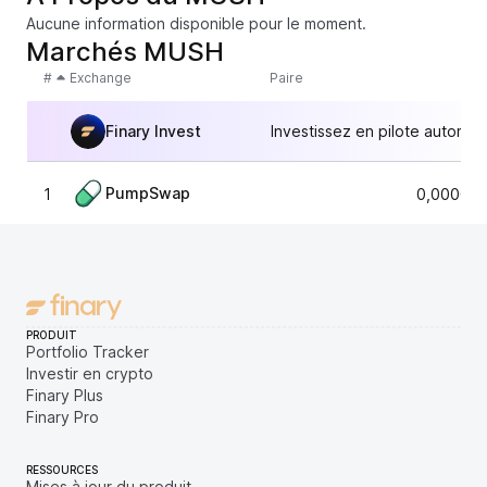
Aucune information disponible pour le moment.
Marchés MUSH
#
Exchange
Paire
Finary Invest
Investissez en pilote automat
PumpSwap
1
0,000006
PRODUIT
Portfolio Tracker
Investir en crypto
Finary Plus
Finary Pro
RESSOURCES
Mises à jour du produit