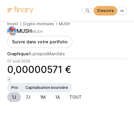
S'inscrire
Invest
Crypto-monnaies
MUSH
MUSH
MUSH
Suivre dans votre portfolio
Graphique
À propos
Marchés
07 août 2026
0,00000571 €
-
Prix
Capitalisation boursière
1J
7J
1M
1A
TOUT