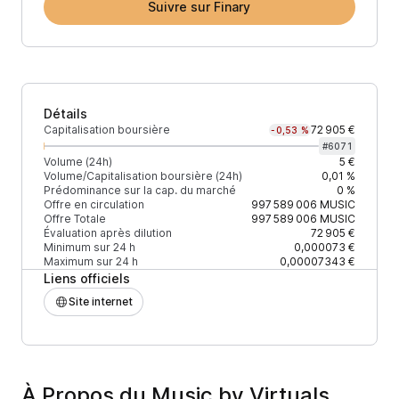
Suivre sur Finary
Détails
Capitalisation boursière
72 905 €
-0,53 %
#
6071
Volume (24h)
5 €
Volume/Capitalisation boursière (24h)
0,01 %
Prédominance sur la cap. du marché
0 %
Offre en circulation
997 589 006
MUSIC
Offre Totale
997 589 006
MUSIC
Évaluation après dilution
72 905 €
Minimum sur 24 h
0,000073 €
Maximum sur 24 h
0,00007343 €
Liens officiels
Site internet
À Propos du Music by Virtuals