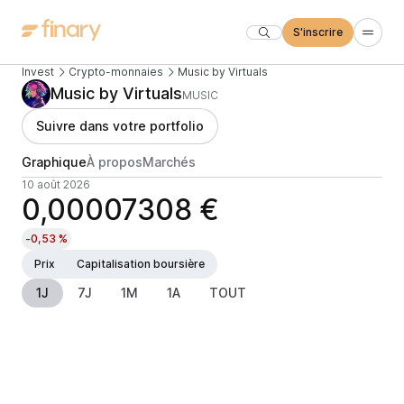
S'inscrire
Invest
Crypto-monnaies
Music by Virtuals
Music by Virtuals
MUSIC
Suivre dans votre portfolio
Graphique
À propos
Marchés
10 août 2026
0,00007308 €
-0,53 %
Prix
Capitalisation boursière
1J
7J
1M
1A
TOUT