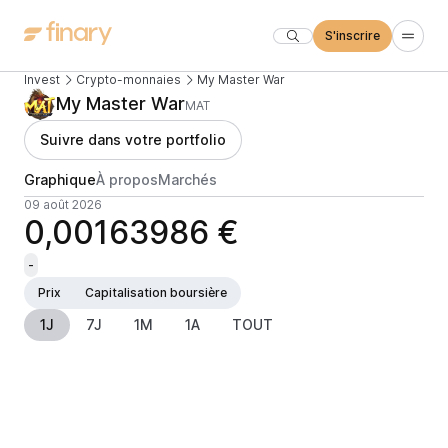
S'inscrire
Invest
Crypto-monnaies
My Master War
My Master War
MAT
Suivre dans votre portfolio
Graphique
À propos
Marchés
09 août 2026
0,00163986 €
-
Prix
Capitalisation boursière
1J
7J
1M
1A
TOUT