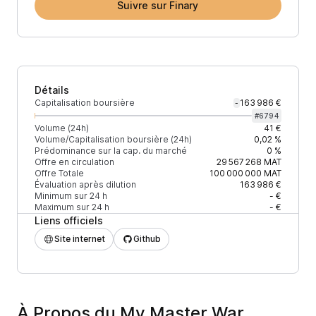
Suivre sur Finary
Détails
Capitalisation boursière
163 986 €
-
#
6794
Volume (24h)
41 €
Volume/Capitalisation boursière (24h)
0,02 %
Prédominance sur la cap. du marché
0 %
Offre en circulation
29 567 268
MAT
Offre Totale
100 000 000
MAT
Évaluation après dilution
163 986 €
Minimum sur 24 h
- €
Maximum sur 24 h
- €
Liens officiels
Site internet
Github
À Propos du My Master War