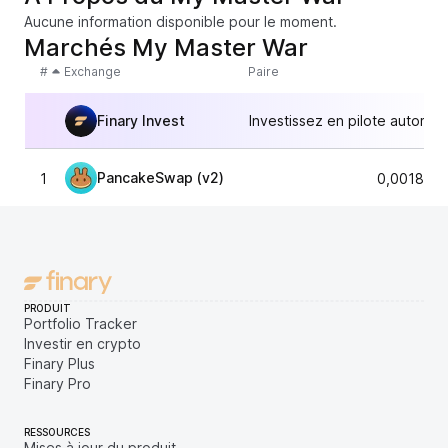
Aucune information disponible pour le moment.
Marchés My Master War
#
Exchange
Paire
Finary Invest
Investissez en pilote automat
PancakeSwap (v2)
1
0,001895
PRODUIT
Portfolio Tracker
Investir en crypto
Finary Plus
Finary Pro
RESSOURCES
Mises à jour du produit