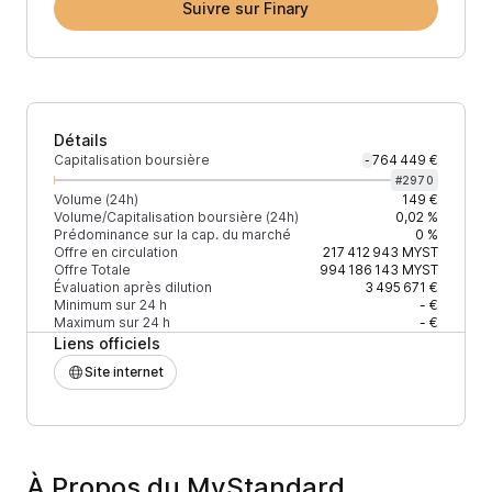
Suivre sur Finary
Détails
Capitalisation boursière
764 449 €
-
#
2970
Volume (24h)
149 €
Volume/Capitalisation boursière (24h)
0,02 %
Prédominance sur la cap. du marché
0 %
Offre en circulation
217 412 943
MYST
Offre Totale
994 186 143
MYST
Évaluation après dilution
3 495 671 €
Minimum sur 24 h
- €
Maximum sur 24 h
- €
Liens officiels
Site internet
À Propos du MyStandard