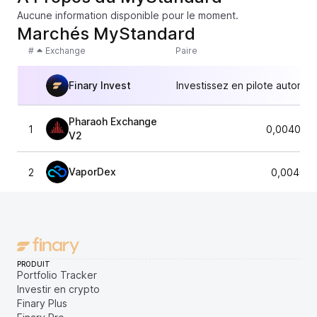
Aucune information disponible pour le moment.
Marchés MyStandard
#
Exchange
Paire
Finary Invest
Investissez en pilote automat
Pharaoh Exchange
1
0,0040667
V2
VaporDex
2
0,004049
PRODUIT
Portfolio Tracker
Investir en crypto
Finary Plus