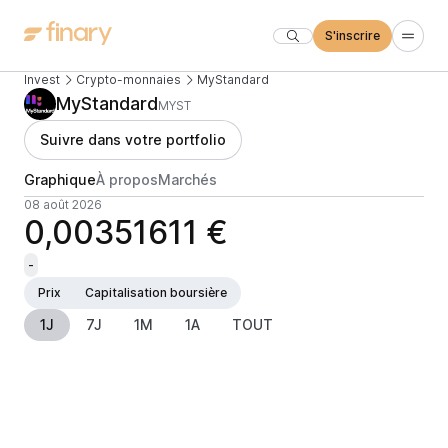
S'inscrire
Invest
Crypto-monnaies
MyStandard
MyStandard
MYST
Suivre dans votre portfolio
Graphique
À propos
Marchés
08 août 2026
0,00351611 €
-
Prix
Capitalisation boursière
1J
7J
1M
1A
TOUT