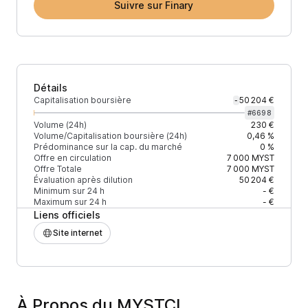
Suivre sur Finary
Détails
Capitalisation boursière
50 204 €
-
#
6698
Volume (24h)
230 €
Volume/Capitalisation boursière (24h)
0,46 %
Prédominance sur la cap. du marché
0 %
Offre en circulation
7 000
MYST
Offre Totale
7 000
MYST
Évaluation après dilution
50 204 €
Minimum sur 24 h
- €
Maximum sur 24 h
- €
Liens officiels
Site internet
À Propos du MYSTCL