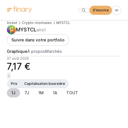
S'inscrire
Invest
Crypto-monnaies
MYSTCL
MYSTCL
MYST
Suivre dans votre portfolio
Graphique
À propos
Marchés
07 août 2026
7,17 €
-
Prix
Capitalisation boursière
1J
7J
1M
1A
TOUT