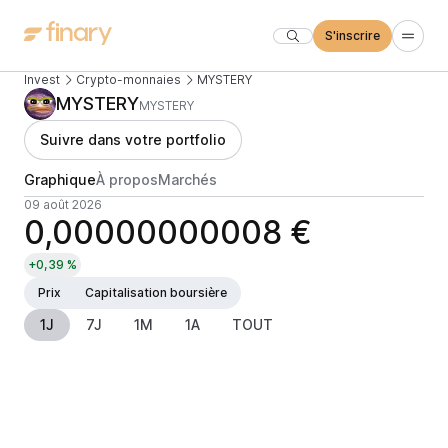
S'inscrire
Invest
Crypto-monnaies
MYSTERY
MYSTERY
MYSTERY
Suivre dans votre portfolio
Graphique
À propos
Marchés
09 août 2026
0,00000000008 €
+0,39 %
Prix
Capitalisation boursière
1J
7J
1M
1A
TOUT