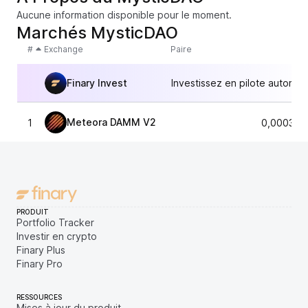
Aucune information disponible pour le moment.
Marchés MysticDAO
#
Exchange
Paire
Finary Invest
Investissez en pilote automat
Meteora DAMM V2
1
0,000313
PRODUIT
Portfolio Tracker
Investir en crypto
Finary Plus
Finary Pro
RESSOURCES
Mises à jour du produit