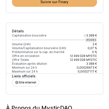
Suivre sur Finary
Détails
Capitalisation boursière
3 388 €
-
#
12080
Volume (24h)
2 €
Volume/Capitalisation boursière (24h)
0,07 %
Prédominance sur la cap. du marché
0 %
Offre en circulation
12 499 028
MYSTIC
Offre Totale
12 499 028
MYSTIC
Évaluation après dilution
3 388 €
Minimum sur 24 h
0,00026673 €
Maximum sur 24 h
0,00027177 €
Liens officiels
Site internet
À Propos du MysticDAO