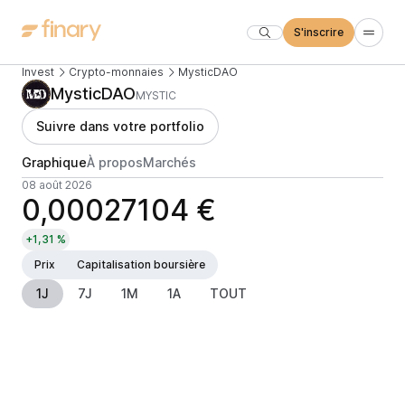
S'inscrire
Invest
Crypto-monnaies
MysticDAO
MysticDAO
MYSTIC
Suivre dans votre portfolio
Graphique
À propos
Marchés
08 août 2026
0,00027104 €
+1,31 %
Prix
Capitalisation boursière
1J
7J
1M
1A
TOUT