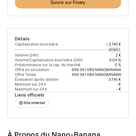
Suivre sur Finary
Détails
Capitalisation boursière
3 745 €
-
#
11851
Volume (24h)
2 €
Volume/Capitalisation boursière (24h)
0,04 %
Prédominance sur la cap. du marché
0 %
Offre en circulation
999 361 089
NANOBANANA
Offre Totale
999 361 089
NANOBANANA
Évaluation après dilution
3 745 €
Minimum sur 24 h
- €
Maximum sur 24 h
- €
Liens officiels
Site internet
À Propos du Nano-Banana