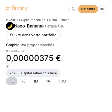
S'inscrire
Invest
Crypto-monnaies
Nano-Banana
Nano-Banana
NANOBANANA
Suivre dans votre portfolio
Graphique
À propos
Marchés
07 août 2026
0,00000375 €
-
Prix
Capitalisation boursière
1J
7J
1M
1A
TOUT