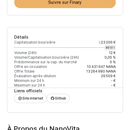
Suivre sur Finary
Détails
Capitalisation boursière
23 206 €
-
#
8191
Volume (24h)
12 €
Volume/Capitalisation boursière (24h)
0,05 %
Prédominance sur la cap. du marché
0 %
Offre en circulation
10 431 647
NANA
Offre Totale
13 264 980
NANA
Évaluation après dilution
29 509 €
Minimum sur 24 h
- €
Maximum sur 24 h
- €
Liens officiels
Site internet
Github
À Propos du NanoVita