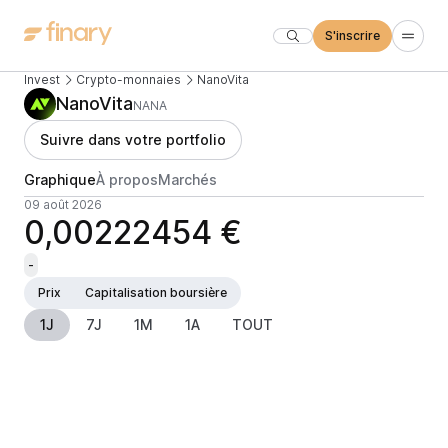
S'inscrire
Invest
Crypto-monnaies
NanoVita
NanoVita
NANA
Suivre dans votre portfolio
Graphique
À propos
Marchés
09 août 2026
0,00222454 €
-
Prix
Capitalisation boursière
1J
7J
1M
1A
TOUT