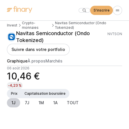
S'inscrire
Crypto-
Navitas Semiconductor (Ondo
Invest
monnaies
Tokenized)
Navitas Semiconductor (Ondo
NVTSON
Tokenized)
Suivre dans votre portfolio
Graphique
À propos
Marchés
06 août 2026
10,46 €
-4,23 %
Prix
Capitalisation boursière
1J
7J
1M
1A
TOUT