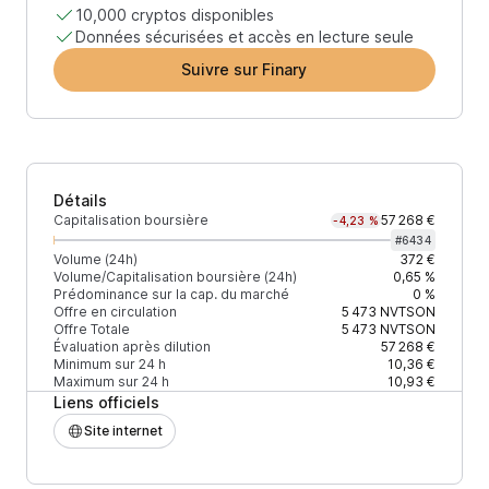
10,000 cryptos disponibles
Données sécurisées et accès en lecture seule
Suivre sur Finary
Détails
Capitalisation boursière
57 268 €
-4,23 %
#
6434
Volume (24h)
372 €
Volume/Capitalisation boursière (24h)
0,65 %
Prédominance sur la cap. du marché
0 %
Offre en circulation
5 473
NVTSON
Offre Totale
5 473
NVTSON
Évaluation après dilution
57 268 €
Minimum sur 24 h
10,36 €
Maximum sur 24 h
10,93 €
Liens officiels
Site internet