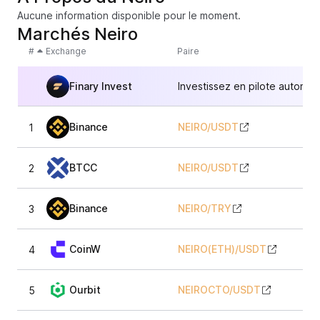
Aucune information disponible pour le moment.
Marchés Neiro
#
Exchange
Paire
Finary Invest
Investissez en pilote automat
Binance
NEIRO
/
USDT
1
BTCC
NEIRO
/
USDT
2
Binance
NEIRO
/
TRY
3
CoinW
NEIRO(ETH)
/
USDT
4
Ourbit
NEIROCTO
/
USDT
5