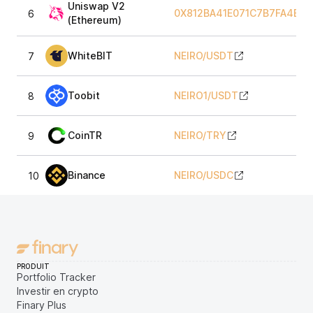
Uniswap V2
0X812BA41E071C7B7FA4EBC
6
(Ethereum)
WhiteBIT
NEIRO
/
USDT
7
Toobit
NEIRO1
/
USDT
8
CoinTR
NEIRO
/
TRY
9
Binance
NEIRO
/
USDC
10
PRODUIT
Portfolio Tracker
Investir en crypto
Finary Plus