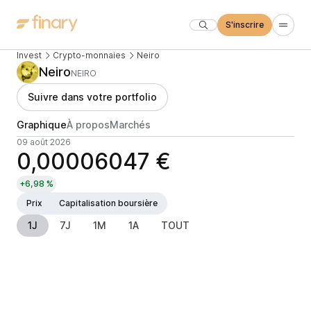
S'inscrire
Invest
Crypto-monnaies
Neiro
Neiro
NEIRO
Suivre dans votre portfolio
Graphique
À propos
Marchés
09 août 2026
0,00006047 €
+6,98 %
Prix
Capitalisation boursière
1J
7J
1M
1A
TOUT