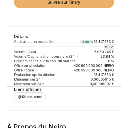
Suivre sur Finary
Détails
Capitalisation boursière
25 417 573 €
+6,89 %
#
652
Volume (24h)
6 060 245 €
Volume/Capitalisation boursière (24h)
23,84 %
Prédominance sur la cap. du marché
0 %
Offre en circulation
420 690 000 000
NEIRO
Offre Totale
420 690 000 000
NEIRO
Évaluation après dilution
25 417 573 €
Minimum sur 24 h
0,00005615 €
Maximum sur 24 h
0,00006007 €
Liens officiels
Site internet
À Propos du Neiro