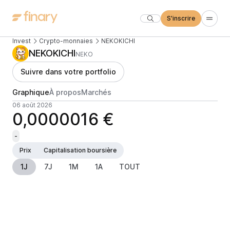
S'inscrire
Invest
Crypto-monnaies
NEKOKICHI
NEKOKICHI
NEKO
Suivre dans votre portfolio
Graphique
À propos
Marchés
06 août 2026
0,0000016 €
-
Prix
Capitalisation boursière
1J
7J
1M
1A
TOUT