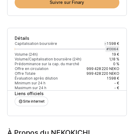
Suivre sur Finary
Détails
Capitalisation boursière
1 598 €
-
#
13064
Volume (24h)
19 €
Volume/Capitalisation boursière (24h)
1,18 %
Prédominance sur la cap. du marché
0 %
Offre en circulation
999 428 220
NEKO
Offre Totale
999 428 220
NEKO
Évaluation après dilution
1 598 €
Minimum sur 24 h
- €
Maximum sur 24 h
- €
Liens officiels
Site internet
À Propos du NEKOKICHI