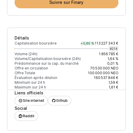
Suivre sur Finary
Détails
Capitalisation boursière
113 227 343 €
+0,80 %
#
214
Volume (24h)
1 856 785 €
Volume/Capitalisation boursière (24h)
1,64 %
Prédominance sur la cap. du marché
0,01 %
Offre en circulation
70 530 000
NEO
Offre Totale
100 000 000
NEO
Évaluation après dilution
160 537 846 €
Minimum sur 24 h
1,59 €
Maximum sur 24 h
1,61 €
Liens officiels
Site internet
Github
Social
Reddit