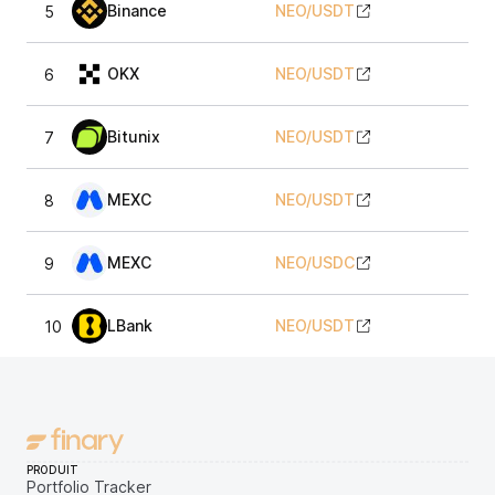
Binance
NEO
/
USDT
5
1,
OKX
NEO
/
USDT
6
1,
Bitunix
NEO
/
USDT
7
1,
MEXC
NEO
/
USDT
8
1,
MEXC
NEO
/
USDC
9
1,
LBank
NEO
/
USDT
10
1,
PRODUIT
Portfolio Tracker