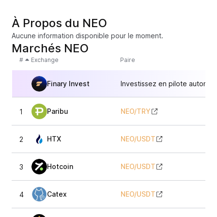
À Propos du NEO
Aucune information disponible pour le moment.
Marchés NEO
#
Exchange
Paire
Finary Invest
Investissez en pilote automat
Paribu
NEO
/
TRY
1
1,
HTX
NEO
/
USDT
2
1,
Hotcoin
NEO
/
USDT
3
1,
Catex
NEO
/
USDT
4
1,