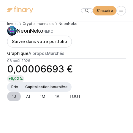
S'inscrire
Invest
Crypto-monnaies
NeonNeko
NeonNeko
NEKO
Suivre dans votre portfolio
Graphique
À propos
Marchés
06 août 2026
0,00006693 €
+6,02 %
Prix
Capitalisation boursière
1J
7J
1M
1A
TOUT