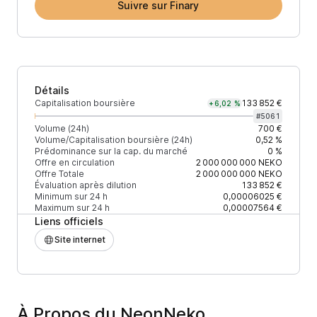
Suivre sur Finary
Détails
Capitalisation boursière
133 852 €
+6,02 %
#
5061
Volume (24h)
700 €
Volume/Capitalisation boursière (24h)
0,52 %
Prédominance sur la cap. du marché
0 %
Offre en circulation
2 000 000 000
NEKO
Offre Totale
2 000 000 000
NEKO
Évaluation après dilution
133 852 €
Minimum sur 24 h
0,00006025 €
Maximum sur 24 h
0,00007564 €
Liens officiels
Site internet
À Propos du NeonNeko