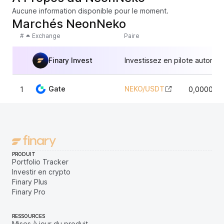
Aucune information disponible pour le moment.
Marchés NeonNeko
#
Exchange
Paire
Finary Invest
Investissez en pilote automat
Gate
NEKO
/
USDT
1
0,000077
PRODUIT
Portfolio Tracker
Investir en crypto
Finary Plus
Finary Pro
RESSOURCES
Mises à jour du produit