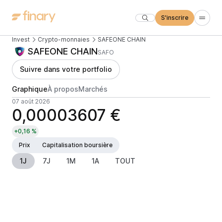
S'inscrire
Invest
Crypto-monnaies
SAFEONE CHAIN
SAFEONE CHAIN
SAFO
Suivre dans votre portfolio
Graphique
À propos
Marchés
07 août 2026
0,00003607 €
+0,16 %
Prix
Capitalisation boursière
1J
7J
1M
1A
TOUT