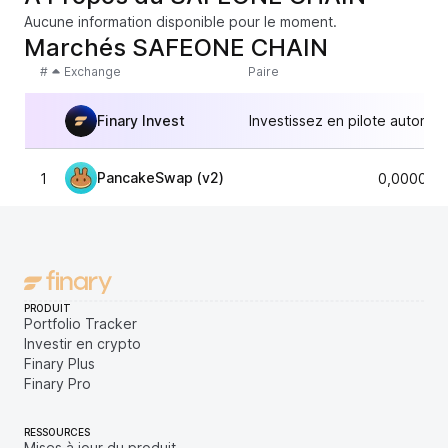
Aucune information disponible pour le moment.
Marchés SAFEONE CHAIN
#
Exchange
Paire
Finary Invest
Investissez en pilote automat
PancakeSwap (v2)
1
0,000041
PRODUIT
Portfolio Tracker
Investir en crypto
Finary Plus
Finary Pro
RESSOURCES
Mises à jour du produit