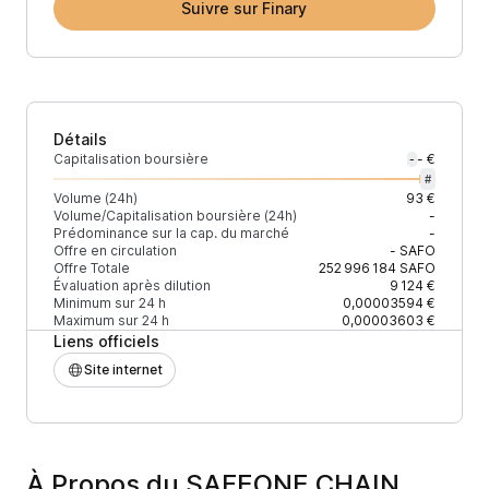
Suivre sur Finary
Détails
Capitalisation boursière
- €
-
#
Volume (24h)
93 €
Volume/Capitalisation boursière (24h)
-
Prédominance sur la cap. du marché
-
Offre en circulation
-
SAFO
Offre Totale
252 996 184
SAFO
Évaluation après dilution
9 124 €
Minimum sur 24 h
0,00003594 €
Maximum sur 24 h
0,00003603 €
Liens officiels
Site internet
À Propos du SAFEONE CHAIN