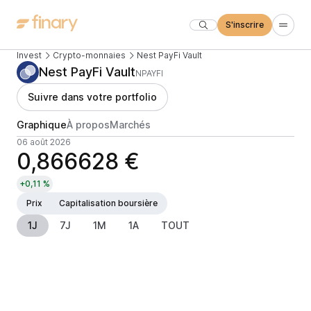
S'inscrire
Invest
Crypto-monnaies
Nest PayFi Vault
Nest PayFi Vault
NPAYFI
Suivre dans votre portfolio
Graphique
À propos
Marchés
06 août 2026
0,866628 €
+0,11 %
Prix
Capitalisation boursière
1J
7J
1M
1A
TOUT