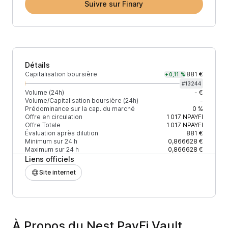
Suivre sur Finary
Détails
Capitalisation boursière
881 €
+0,11 %
#
13244
Volume (24h)
- €
Volume/Capitalisation boursière (24h)
-
Prédominance sur la cap. du marché
0 %
Offre en circulation
1 017
NPAYFI
Offre Totale
1 017
NPAYFI
Évaluation après dilution
881 €
Minimum sur 24 h
0,866628 €
Maximum sur 24 h
0,866628 €
Liens officiels
Site internet
À Propos du Nest PayFi Vault