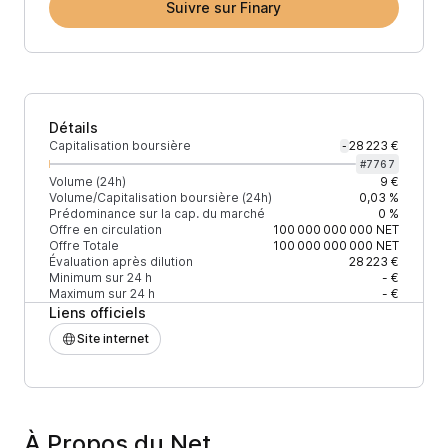
Suivre sur Finary
Détails
Capitalisation boursière
28 223 €
-
#
7767
Volume (24h)
9 €
Volume/Capitalisation boursière (24h)
0,03 %
Prédominance sur la cap. du marché
0 %
Offre en circulation
100 000 000 000
NET
Offre Totale
100 000 000 000
NET
Évaluation après dilution
28 223 €
Minimum sur 24 h
- €
Maximum sur 24 h
- €
Liens officiels
Site internet
À Propos du Net