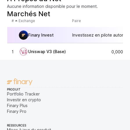
Aucune information disponible pour le moment.
Marchés Net
#
Exchange
Paire
Finary Invest
Investissez en pilote automat
Uniswap V3 (Base)
1
0,000000
PRODUIT
Portfolio Tracker
Investir en crypto
Finary Plus
Finary Pro
RESSOURCES
Mises à jour du produit