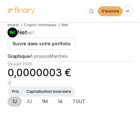
S'inscrire
Invest
Crypto-monnaies
Net
Net
NET
Suivre dans votre portfolio
Graphique
À propos
Marchés
09 août 2026
0,0000003 €
-
Prix
Capitalisation boursière
1J
7J
1M
1A
TOUT