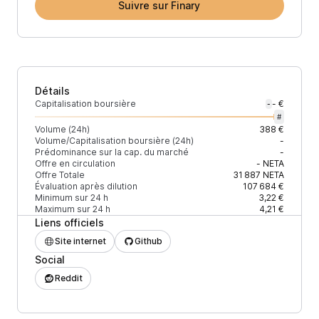
Suivre sur Finary
Détails
Capitalisation boursière
- €
-
#
Volume (24h)
388 €
Volume/Capitalisation boursière (24h)
-
Prédominance sur la cap. du marché
-
Offre en circulation
-
NETA
Offre Totale
31 887
NETA
Évaluation après dilution
107 684 €
Minimum sur 24 h
3,22 €
Maximum sur 24 h
4,21 €
Liens officiels
Site internet
Github
Social
Reddit