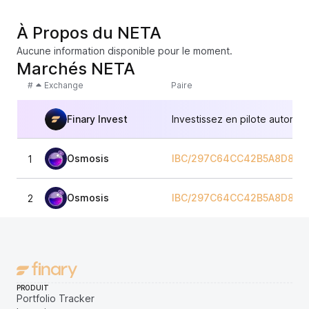
À Propos du NETA
Aucune information disponible pour le moment.
Marchés NETA
#
Exchange
Paire
Finary Invest
Investissez en pilote automat
Osmosis
IBC/297C64CC42B5A8D8F8
1
Osmosis
IBC/297C64CC42B5A8D8F8
2
PRODUIT
Portfolio Tracker