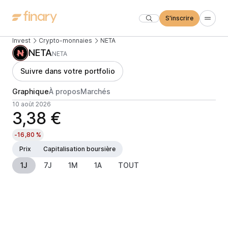
S'inscrire
Invest
Crypto-monnaies
NETA
NETA
NETA
Suivre dans votre portfolio
Graphique
À propos
Marchés
10 août 2026
3,38 €
-16,80 %
Prix
Capitalisation boursière
1J
7J
1M
1A
TOUT