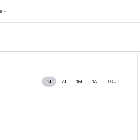
e
1J
7J
1M
1A
TOUT