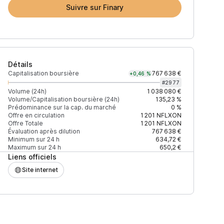
Suivre sur Finary
Détails
Capitalisation boursière
767 638 €
+0,46 %
#
2977
Volume (24h)
1 038 080 €
Volume/Capitalisation boursière (24h)
135,23 %
Prédominance sur la cap. du marché
0 %
(24h)
% du volume
Confiance
Mis à jour
Offre en circulation
1 201
NFLXON
Offre Totale
1 201
NFLXON
Évaluation après dilution
767 638 €
Minimum sur 24 h
634,72 €
Maximum sur 24 h
650,2 €
Liens officiels
762 $
84,68 %
Récemment
ÉLEVÉE
Site internet
55 $
10,33 %
Récemment
ÉLEVÉE
24 $
4,68 %
Récemment
ÉLEVÉE