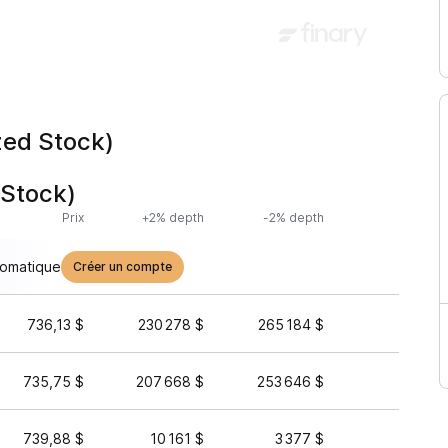
zed Stock)
 Stock)
Prix
+2% depth
-2% depth
Volume 
tomatique
Créer un compte
736,13 $
230 278 $
265 184 $
1 012 
735,75 $
207 668 $
253 646 $
123 5
739,88 $
10 161 $
3 377 $
56 0