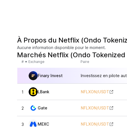
À Propos du Netflix (Ondo Tokeni
Aucune information disponible pour le moment.
Marchés Netflix (Ondo Tokenized
#
Exchange
Paire
Finary Invest
Investissez en pilote au
LBank
NFLXON
/
USDT
1
Gate
NFLXON
/
USDT
2
MEXC
NFLXON
/
USDT
3