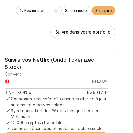
Rechercher
Se connecter
S'inscrire
/
Suivre dans votre portfolio
Suivre vos Netflix (Ondo Tokenized
Stock)
Convertir
NFLXON
1
NFLXON
=
639,07 €
Connexion sécurisée d’Exchanges et mise à jour
automatique de vos soldes
Synchronisation des Wallets tels que Ledger,
Metamask ...
10,000 cryptos disponibles
Données sécurisées et accès en lecture seule