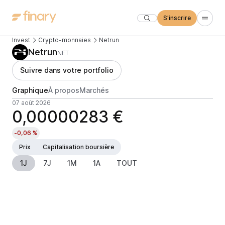
S'inscrire
Invest
Crypto-monnaies
Netrun
Netrun
NET
Suivre dans votre portfolio
Graphique
À propos
Marchés
07 août 2026
0,00000283 €
-0,06 %
Prix
Capitalisation boursière
1J
7J
1M
1A
TOUT