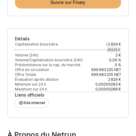
Suivre sur Finary
Détails
Capitalisation boursière
2 829 €
-
#
12353
Volume (24h)
2 €
Volume/Capitalisation boursière (24h)
0,06 %
Prédominance sur la cap. du marché
0 %
Offre en circulation
999 683 225
NET
Offre Totale
999 683 225
NET
Évaluation après dilution
2 829 €
Minimum sur 24 h
0,00000283 €
Maximum sur 24 h
0,00000288 €
Liens officiels
Site internet
À Propos du Netrun